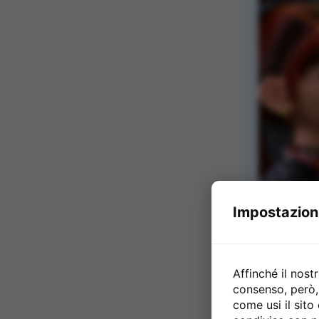
Impostazioni
Affinché il nost
consenso, però, 
come usi il sit