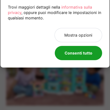
divertimento duraturo e di qualità!
Trovi maggiori dettagli nella
informativa sulla
privacy
, oppure puoi modificare le impostazioni in
qualsiasi momento.
Mostra opzioni
Consenti tutto