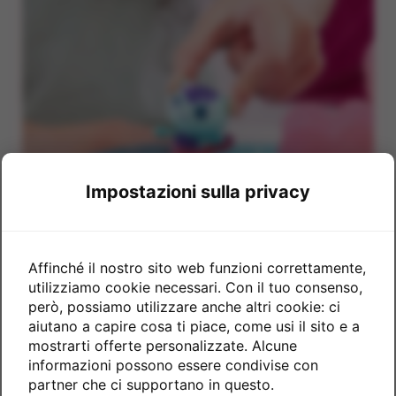
Impostazioni sulla privacy
Affinché il nostro sito web funzioni correttamente,
utilizziamo cookie necessari. Con il tuo consenso,
però, possiamo utilizzare anche altri cookie: ci
aiutano a capire cosa ti piace, come usi il sito e a
mostrarti offerte personalizzate. Alcune
informazioni possono essere condivise con
A chi è destinato il prodotto?
partner che ci supportano in questo.