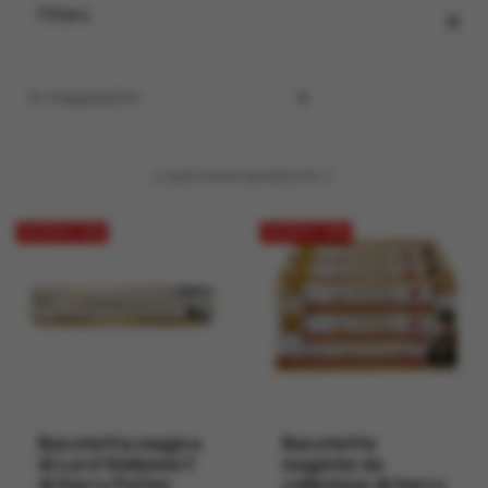
Filters
Load more products
SCONTO -15%
SCONTO -15%
Bacchetta magica
Bacchette
di Lord Voldemort
magiche da
di Harry Potter
collezione di Harry