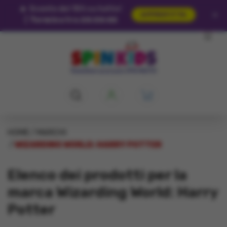
🔥
Sconto del 15% su tutto!
×
APPROFITTA
|
Termina tra 20:30:04
HOME
MARCHI
WIZARDING WORLD: HARRY POTTER
Elenco dei prodotti per la
marca Wizarding World: Harry
Potter