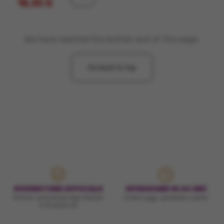
18,30 €
We have reached the bottom end of this page.
Go back to top
RIVENDITORE UFFICIALE
SPEDIZIONE IN 24 ORE
Partner autorizzato Spin Master
Ordina oggi, spediamo subito
in 21 paesi UE