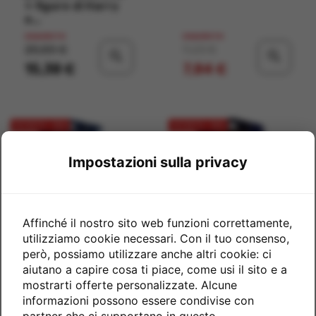
+ figure di Harry
e...
ESAURITO
ESAURITO
Prezzo
Prezzo base
Prezzo
20,50 €
9,23 €
search
search
15,38 €
7,84 €
SCONTO -15%
SCONTO -15%
Impostazioni sulla privacy
Affinché il nostro sito web funzioni correttamente,
utilizziamo cookie necessari. Con il tuo consenso,
però, possiamo utilizzare anche altri cookie: ci
Harry Potter e
Harry Potter
aiutano a capire cosa ti piace, come usi il sito e a
Fierobecco mobile
piccolo gufo
mostrarti offerte personalizzate. Alcune
Edvige con suoni e
informazioni possono essere condivise con
movimenti
partner che ci supportano in questo.