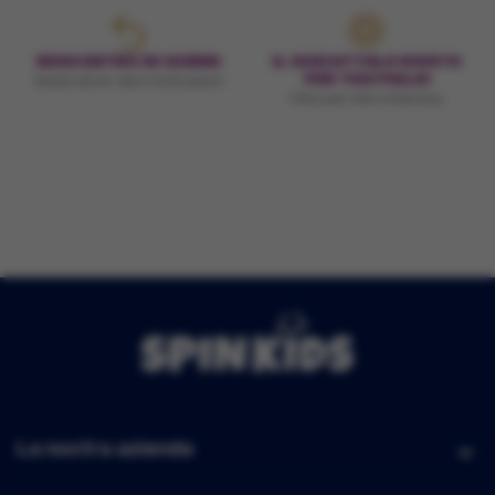
RESO ENTRO 30 GIORNI
IL GIOCATTOLO GIUSTO
PER TUO FIGLIO
Senza dover dare motivazioni
Filtra per età e interessi
La nostra azienda