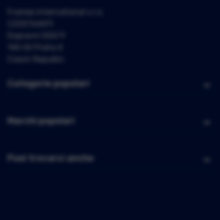
Framee International s.r.o.
CZ25764411
Dopravní 500/9
140 00 Praha 4
Czech Republic
Categorie popolari
Marchi popolari
Puoi trovarci anche