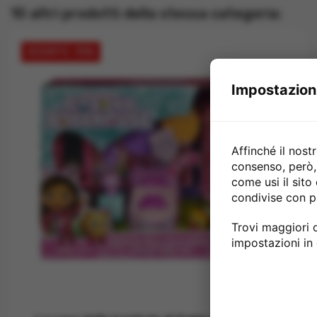
10 altri prodotti della stessa categoria:
SCONTO -15%
zoom
Impostazioni
Affinché il nost
consenso, però, 
come usi il sit
condivise con p
Trovi maggiori d
impostazioni in