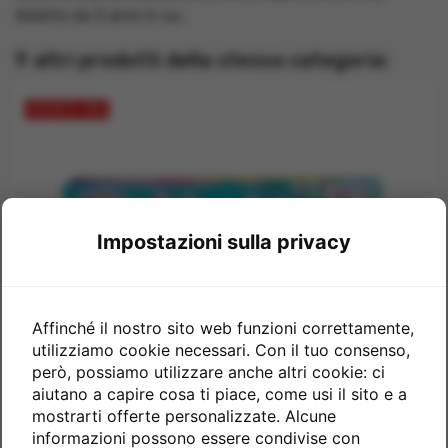
Adatto da 3 anni in su.
9 altri prodotti della stessa categoria:
SCONTO -15%
Impostazioni sulla privacy
Affinché il nostro sito web funzioni correttamente,
utilizziamo cookie necessari. Con il tuo consenso,
però, possiamo utilizzare anche altri cookie: ci
aiutano a capire cosa ti piace, come usi il sito e a
mostrarti offerte personalizzate. Alcune
informazioni possono essere condivise con