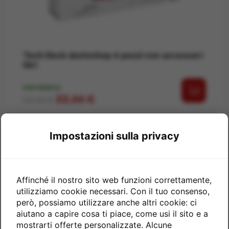
Tech Deck skateshop 6 pezzi con accessori
Girl
DISPONIBILE
Prezzo base
Prezzo
22,66 €
26,66 €
Impostazioni sulla privacy
SCONTO -15%
Affinché il nostro sito web funzioni correttamente,
utilizziamo cookie necessari. Con il tuo consenso,
però, possiamo utilizzare anche altri cookie: ci
aiutano a capire cosa ti piace, come usi il sito e a
mostrarti offerte personalizzate. Alcune