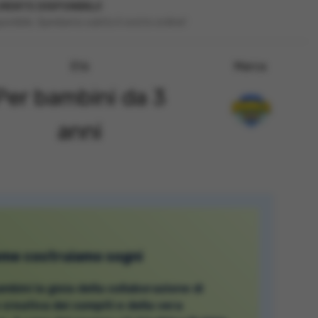
ENTE DISPONIBILI!
onibile. Spediamo subito il vostro ordine!
Età
Marca
Per bambini da 3
anni
eme costruiamo sogni
bini la gioia della collaborazione di
 creativa dei compiti e della vera