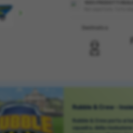
100% PRODOTTI REALM
Non aspettate. Tutto disp

Destinato a
Rubble & Crew - Insi
Rubble & Crew porta ai bam
squadra, della risoluzione