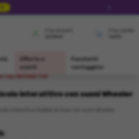
×
TA
il tuo account
il tuo carrello
accesso
vuoto
età
Offerte e
Pacchetti
sconti
vantaggiosi
TTOLI INTERATTIVI
icolo interattivo con suoni Wheeler
olo interattivo Rubble & Crew con suoni Wheeler
l: