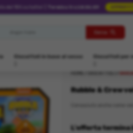
to del 15% su tutto!
|
Termina tra 18:01:56
APPROFIT
Cerca
ia
Giocattoli in base al sesso
Giocattoli per 
HOME
GIOCATTOLI
GIOCA
Rubble & Crew ve
Conosciuto anche come veic
L'offerta termina i