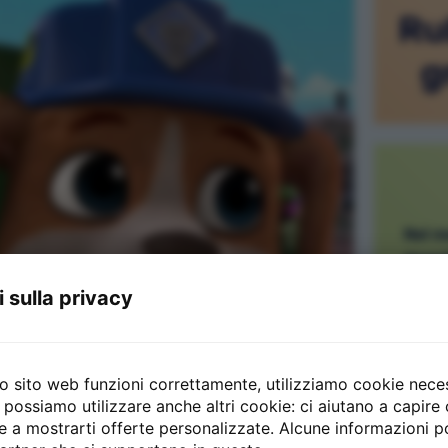
Ru
g
Nel m
mucch
quest
 sulla privacy
la co
tropp
accen
costr
ro sito web funzioni correttamente, utilizziamo cookie neces
atten
possiamo utilizzare anche altri cookie: ci aiutano a capire 
o e a mostrarti offerte personalizzate. Alcune informazioni 