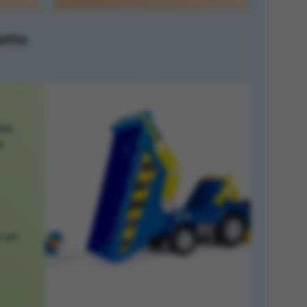
dotto
re,
e
r un