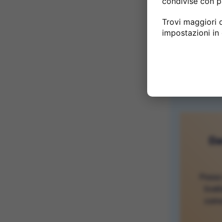
condivise con p
Trovi maggiori d
impostazioni in
Da
Posso 
livel
come