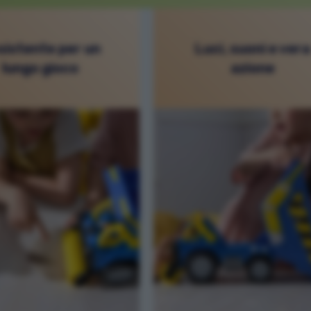
sistente per un
Luci, suoni e vera
lungo gioco
azione