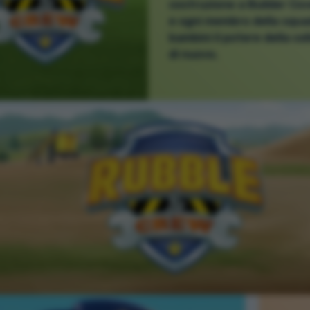
costruzione a Builder Cove
e ogni membro della squad
bambini il potere della co
di nuovo.