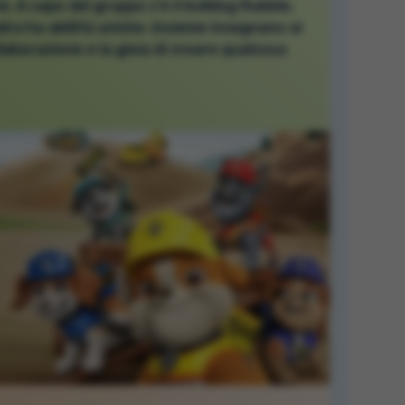
. A capo del gruppo c'è il bulldog Rubble,
ra ha abilità uniche. Insieme insegnano ai
llaborazione e la gioia di creare qualcosa