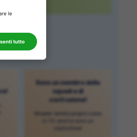
are le
à,...
senti tutto
Sono un membro della
re!
squadra di
costruzione!
,
è
Wheeler sembra proprio come
in TV—anch'io sono un
costruttore!