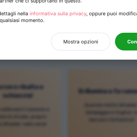
artner che ci supportano in questo.
ettagli nella
informativa sulla privacy
, oppure puoi modific
 qualsiasi momento.
Mamma, pap
Mostra opzioni
Con
vvero ribalta e
Si illumina e fa rumo
schiaccia!
Quando metto Wheeler
sollevare il cassone e
lampeggia e ringhia—
lare le strade, proprio
davvero fantastico!
 Wheeler nella serie!