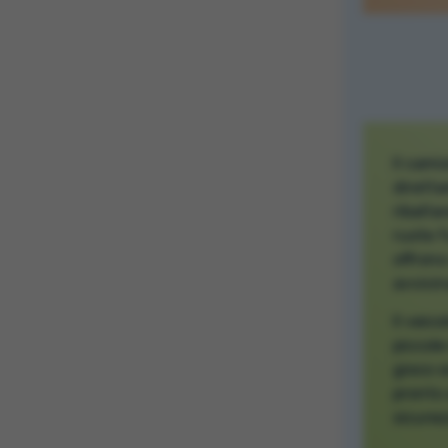
Il cami
diretta
ribalta
ruote f
offrono
avvicin
Il veic
piccole
gioco s
pronto 
sicurez