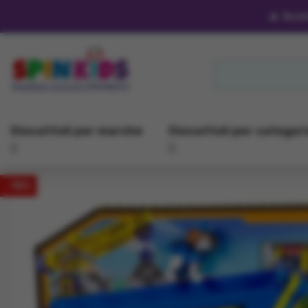
🔥
Scon
Giocattoli per marche
Giocattoli per categor
-15%