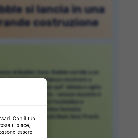
bble si lancia in una
rande costruzione
ezzo di Builder Cove, Rubble sorride a un
io di mattoncini. "Adesso mostrerò a
i mattoni chi è il capo qui!" abbaia e agita
da. "Andiamo, squadra - nessun mucchio è
o grande per noi!" Fa l'occhiolino e
de l'escavatore. "Prima fermata:
uzione del parco giochi Bark Yard. Pronti,
sari. Con il tuo
ti, scava!"
cosa ti piace,
possono essere