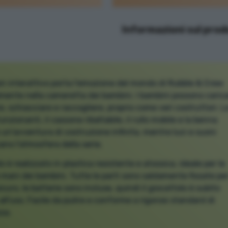
Informazioni sul pro
on interattivo porta l'emozione del mondo di Rubble & Crew
mente nella cameretta dei bambini. I bambini possono carica
re, schiacciare e raccogliere, proprio come veri costruttori. L
unzionanti, il cassone ribaltabile, il rullo mobile e la benna
 un'avventura di costruzione infinita, mentre luci e suoni
ano l'atmosfera della serie.
olo è realizzato in plastica resistente e atossica, ideale per le
 mani dei bambini. Tutte le parti sono saldamente fissate pe
icuro, le batterie sono incluse, quindi il giocattolo è subito
all'uso. Facile da pulire e conforme a rigorosi standard di
za.