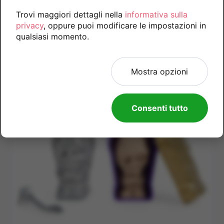
Trovi maggiori dettagli nella
informativa sulla
privacy
, oppure puoi modificare le impostazioni in
qualsiasi momento.
Mostra opzioni
Consenti tutto