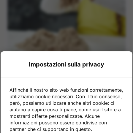
Impostazioni sulla privacy
A chi è destinato il prodotto?
Affinché il nostro sito web funzioni correttamente,
Per ragazzi e ragazze
utilizziamo cookie necessari. Con il tuo consenso,
però, possiamo utilizzare anche altri cookie: ci
aiutano a capire cosa ti piace, come usi il sito e a
mostrarti offerte personalizzate. Alcune
informazioni possono essere condivise con
Dai 3 anni
partner che ci supportano in questo.