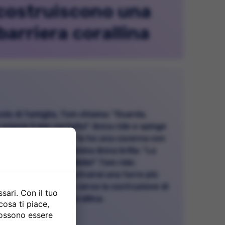
costruiscono una
barriera corallina
volo di famiglia, Tom chiama: "Guarda,
cresce il mio castello!" Anna ride e spinge
 nel sabbia viola. "Io ho una caverna con
soro," annuncia. Mamma Anna brilla: "La
a fantasia è incredibile!" Tom ride:
metto che non costruirai una torre più
" Insieme si dirigono verso la costruzione di
sari. Con il tuo
credibile barriera corallina.
cosa ti piace,
possono essere