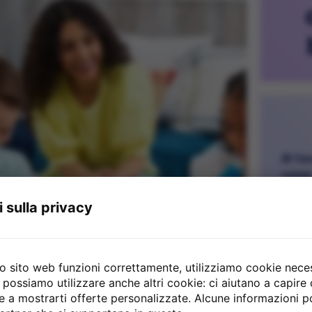
Al ta
come 
gemme
 sulla privacy
un te
vostr
"Scom
alta!
ro sito web funzioni correttamente, utilizziamo cookie neces
un'in
possiamo utilizzare anche altri cookie: ci aiutano a capire 
o e a mostrarti offerte personalizzate. Alcune informazioni 