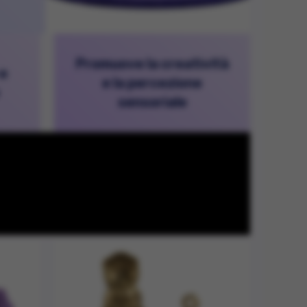
Promuove la creatività
 e
e la percezione
sensoriale