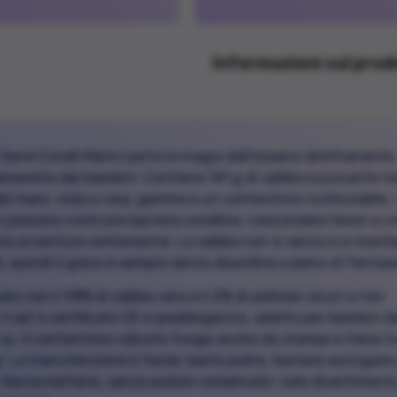
Informazioni sul pro
 Sand Coralli Marini porta la magia dell'oceano direttamente
ameretta dei bambini. Contiene 141 g di sabbia luccicante ne
del mare, viola e rosa, gemme e un contenitore riutilizzabile. 
 possono costruire barriere coralline, nascondere tesori e c
rie avventure sottomarine. La sabbia non si secca e si mant
, quindi il gioco è sempre senza disordine e pieno di fantasi
ato con il 98% di sabbia vera e il 2% di polimeri sicuri e non
, il set è certificato CE e ipoallergenico, adatto per bambini d
 su. Il contenitore robusto funge anche da stampo e tiene t
. La manutenzione è facile: basta pulire, lasciare asciugare
. Senza batterie, senza pulizie complicate—solo divertiment