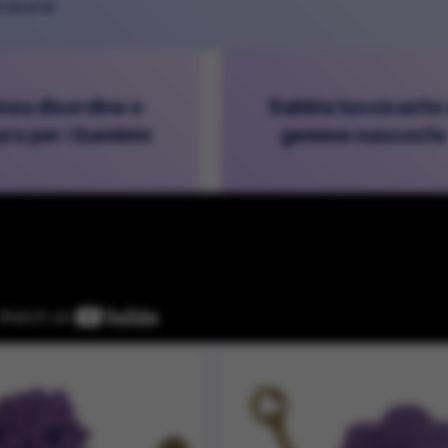
 sicuro!
nza disordine e
Sabbia luccicante
uro per i bambini
gemme nascoste