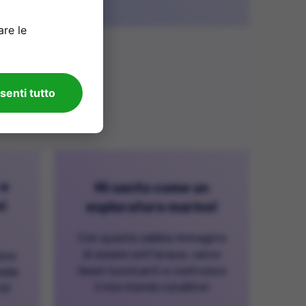
are le
à,...
senti tutto
 e
Mi sento come un
i
esploratore marino!
Con questa sabbia immagino
di essere sott'acqua, cerco
esca
tesori luccicanti e costruisco
elle
il mio mondo corallino!
ti!