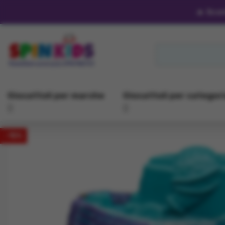
🔥
Scon
Giocattoli per marche
Giocattoli per categor
-15%