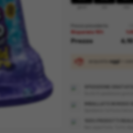
giorni
ore
min.
Prezzo precedente
7,
Risparmia 15%
1,0
Prezzo
6,1
acquista
oggi
= co
SPEDIZIONE GRATUITA
Da 66 € spedizione gratuita
IMBALLATO IN MODO 
Spediamo tutta la merce 
100% PRODOTTI REALM
Non aspettate. Tutto disp