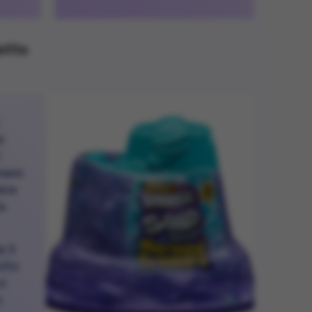
dotto
i
I
reare
iene
a.
ai 3
utto
 e
o