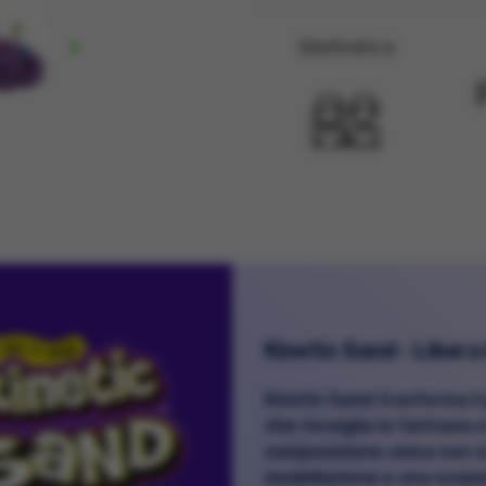

Destinato a
Kinetic Sand - Libera 
Kinetic Sand trasforma il
che risveglia la fantasia e
composizione unica non si
modellazione e una scoper