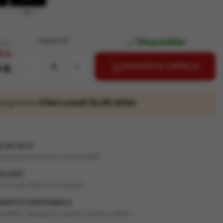
sec.

Disponibile
QUANTITÀ
18 €
0 €
-
+
AGGIUNGI AL CARRELLO
0 €
nsegniamo
il Mercoledì 12.08.2026
 DA 66 €
 ai punti di ritiro e a domicilio!
SICURO
in modo discreto e sicuro!
ENTE DISPONIBILI!
onibile. Spediamo subito il vostro ordine!