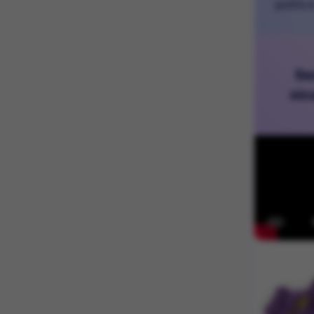
pulito e
Se
sic