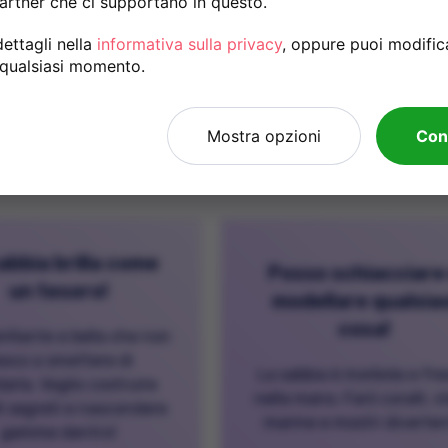
artner che ci supportano in questo.
ettagli nella
informativa sulla privacy
, oppure puoi modific
 qualsiasi momento.
Mamma, pap
Mostra opzioni
Con
abbia brilla come
Posso schiacciare
un tesoro!
modellare qualsias
cosa!
brillante e bella che non
esco a smettere di
La sabbia è morbida e fr
arla. Voglio costruire
nella mano. Farò coralli, st
li segreti e nascondere
marine e mostri diverten
gemme dentro!