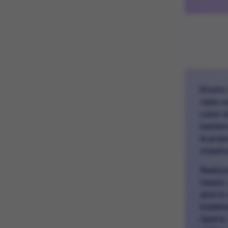
Kinetic
nella c
colori 
bambini
le prop
insieme
Realizz
tossici
anni in
insieme
riporre