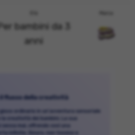
Età
Marca
Per bambini da 3
anni
il flusso della creatività
 gioco ordinario in un'avventura sensoriale
 la creatività dei bambini. La sua
 secca mai, offrendo così una
ta infinite. Sicuro, non tossico e