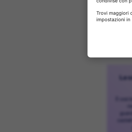
condivise con p
Trovi maggiori d
impostazioni in
La s
È così 
ri
guard
castel