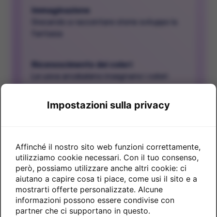
Immaginazione
Giocando a raccontare storie sviluppo la
fantasia
Riconoscimento dei colori
Le uova arcobaleno insegnano i colori
Impostazioni sulla privacy
Affinché il nostro sito web funzioni correttamente,
utilizziamo cookie necessari. Con il tuo consenso,
però, possiamo utilizzare anche altri cookie: ci
aiutano a capire cosa ti piace, come usi il sito e a
mostrarti offerte personalizzate. Alcune
informazioni possono essere condivise con
partner che ci supportano in questo.