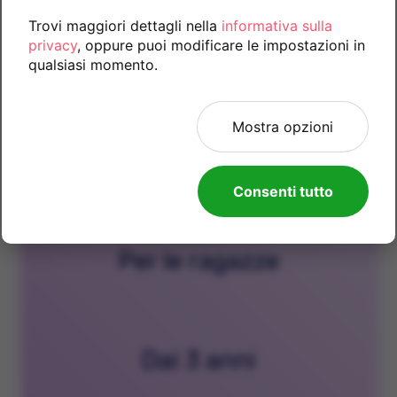
Trovi maggiori dettagli nella
informativa sulla
privacy
, oppure puoi modificare le impostazioni in
qualsiasi momento.
Mostra opzioni
Consenti tutto
A chi è destinato il prodotto?
Per le ragazze
Dai 3 anni