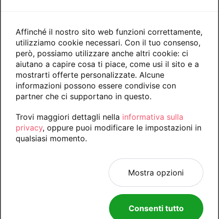
A chi è destinato il prodotto?
Per bambini e bambine
Affinché il nostro sito web funzioni correttamente,
utilizziamo cookie necessari. Con il tuo consenso,
però, possiamo utilizzare anche altri cookie: ci
aiutano a capire cosa ti piace, come usi il sito e a
mostrarti offerte personalizzate. Alcune
Dai 4 ai 5 anni
informazioni possono essere condivise con
partner che ci supportano in questo.
Trovi maggiori dettagli nella
informativa sulla
privacy
, oppure puoi modificare le impostazioni in
qualsiasi momento.
Mostra opzioni
Consenti tutto