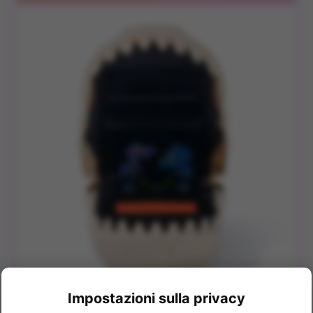
Impostazioni sulla privacy